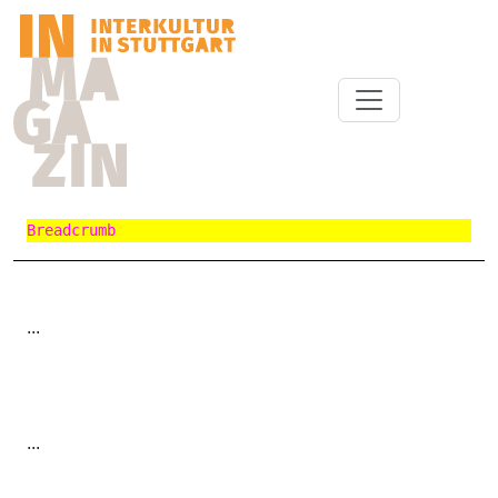
Breadcrumb
...
...