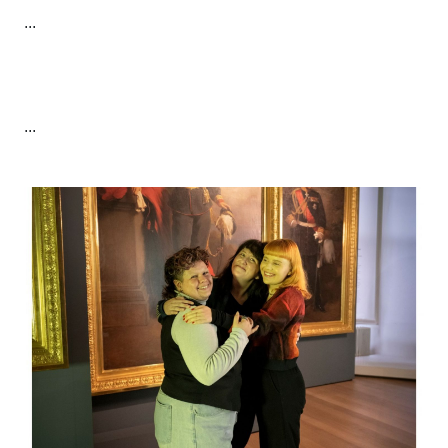
...
...