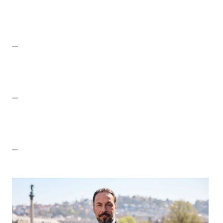
...
...
...