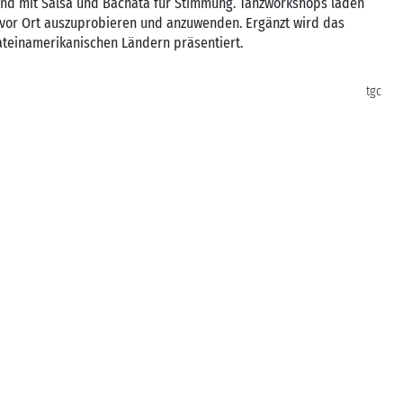
Band mit Salsa und Bachata für Stimmung. Tanzworkshops laden
vor Ort auszuprobieren und anzuwenden. Ergänzt wird das
ateinamerikanischen Ländern präsentiert.
tgc