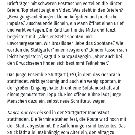
Briefträger mit schweren Posttaschen verteilen die Tänzer
Briefe. Topfstedt zeigt ein Video. Was steht in den Briefen?
„Bewegungsanleitungen, kleine Aufgaben und poetische
Impulse.“ Zuschauende lächeln, ein Mann öffnet einen Brief
und wirkt verlegen. Ein Kind läuft in die Mitte und tanzt
begeistert mit. „Alles entsteht spontan und
unvorhergesehen. Wir Brasilianer liebe das Spontane.“ Wie
werden die Stuttgarter*innen reagieren? „Kinder lassen sich
leicht begeistern“, sagt die Tanzpädagogin. „Aber auch bei
den Erwachsenen finden sich bestimmt Teilnehmer.“
Das Junge Ensemble Stuttgart (JES), in dem das Gespräch
stattfindet, wirkt geräumig und auch ein wenig spontan. In
der großen Eingangshalle thront eine Sofalandschaft auf
einem gemusterten Teppich. Eine offene Bühne lädt junge
Menschen dazu ein, selbst neue Schritte zu wagen.
Dança por correio
soll in der Stuttgarter Innenstadt
stattfinden. Die Termine stehen fest, die Route wird noch mit
der Stadt abgestimmt. Die Aufführungen sind kostenlos. Das
Stück lädt alle unabhängig vom Alter ein, den Alltag zu