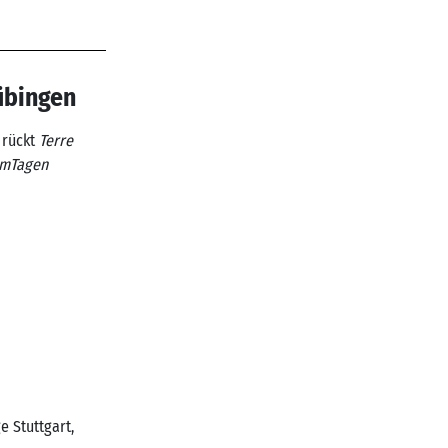
übingen
 rückt
Terre
ilmTagen
e Stuttgart,