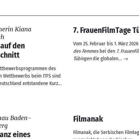
erin Kiana
7. FrauenFilmTage T
eh
Vom 25. Februar bis 1. März 2026
 auf den
des Femmes
bei den
7. FrauenF
chnitt
Tübingen
die globalen
...
Wettbewerbsprogrammen des
en Wettbewerbs beim ITFS sind
Deutschland entstandene Kurz
...
chau Baden-
Filmanak
erg
Filmanak, die Serbischen Filmtag
lanz eines