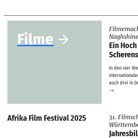
Filmemach
Filme
Naghshin
Ein Hoch
Scherens
In den vier 
International
auch drei in 
Afrika Film Festival 2025
31. Films
Württemb
Jahresbi