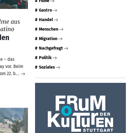
Filme
Gastro
Handel
lme aus
atino
Menschen
den
Migration
Nachgefragt
Politik
e – das
ay vor. Beim
Soziales
vom 22. b
...