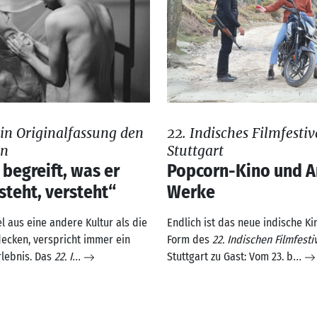
in Originalfassung den
22. Indisches Filmfestiv
en
Stuttgart
 begreift, was er
Popcorn-Kino und A
steht, versteht“
Werke
 aus eine andere Kultur als die
Endlich ist das neue indische Ki
decken, verspricht immer ein
Form des
22. Indischen Filmfesti
lebnis. Das
22. I
Stuttgart zu Gast: Vom 23. b
...
...