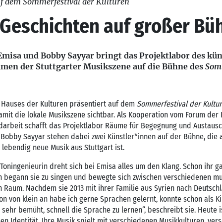
f dem Sommerfestival der Kulturen
 Geschichten auf großer Bü
Emisa und Bobby Sayyar bringt das Projektlabor des kü
mmen der Stuttgarter Musikszene auf die Bühne des
Somm
n Hauses der Kulturen präsentiert auf dem
Sommerfestival der Kultu
mit die lokale Musikszene sichtbar. Als Kooperation vom Forum der 
endarbeit schafft das Projektlabor Räume für Begegnung und Austaus
Bobby Sayyar stehen dabei zwei Künstler*innen auf der Bühne, die a
d lebendig neue Musik aus Stuttgart ist.
 Toningenieurin dreht sich bei Emisa alles um den Klang. Schon ihr g
üh begann sie zu singen und bewegte sich zwischen verschiedenen mu
 Raum. Nachdem sie 2013 mit ihrer Familie aus Syrien nach Deutschl
hon von klein an habe ich gerne Sprachen gelernt, konnte schon als K
sehr bemüht, schnell die Sprache zu lernen“, beschreibt sie. Heute i
chen Identität. Ihre Musik spielt mit verschiedenen Musikkulturen, ve