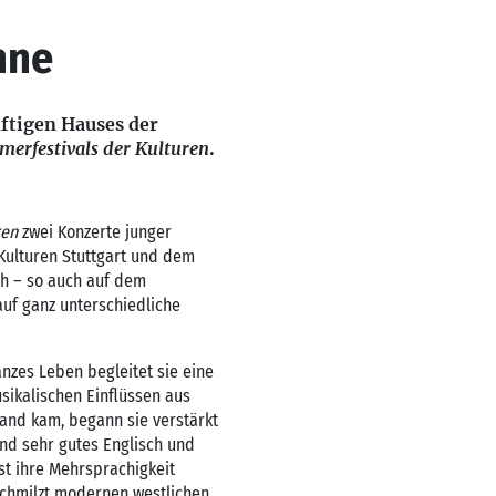
hne
nftigen Hauses der
erfestivals der Kulturen
.
ren
zwei Konzerte junger
Kulturen Stuttgart und dem
ch – so auch auf dem
uf ganz unterschiedliche
anzes Leben begleitet sie eine
sikalischen Einflüssen aus
and kam, begann sie verstärkt
ind sehr gutes Englisch und
st ihre Mehrsprachigkeit
rschmilzt modernen westlichen