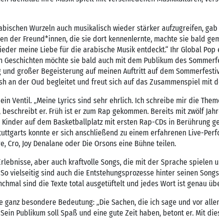
rabischen Wurzeln auch musikalisch wieder stärker aufzugreifen, gab 
elen der Freund*innen, die sie dort kennenlernte, machte sie bald g
ieder meine Liebe für die arabische Musik entdeckt.“ Ihr Global Pop
n Geschichten möchte sie bald auch mit dem Publikum des Sommerfes
g und großer Begeisterung auf meinen Auftritt auf dem Sommerfestiva
h an der Oud begleitet und freut sich auf das Zusammenspiel mit d
ein Ventil. „Meine Lyrics sind sehr ehrlich. Ich schreibe mir die The
, beschreibt er. Früh ist er zum Rap gekommen. Bereits mit zwölf Jah
e Kinder auf dem Basketballplatz mit ersten Rap-CDs in Berührung g
ttgarts konnte er sich anschließend zu einem erfahrenen Live-Perf
, Cro, Joy Denalane oder Die Orsons eine Bühne teilen.
rlebnisse, aber auch kraftvolle Songs, die mit der Sprache spielen u
 So vielseitig sind auch die Entstehungsprozesse hinter seinen Song
chmal sind die Texte total ausgetüftelt und jedes Wort ist genau über
ne ganz besondere Bedeutung: „Die Sachen, die ich sage und vor allem
ein Publikum soll Spaß und eine gute Zeit haben, betont er. Mit dies