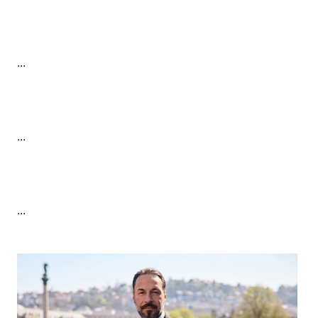
...
...
...