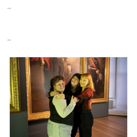
...
...