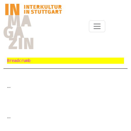
Breadcrumb
...
...