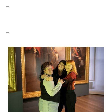
...
...