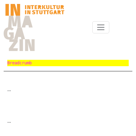
Breadcrumb
...
...