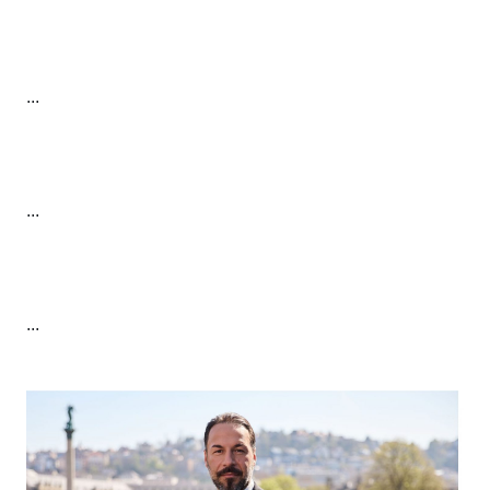
...
...
...