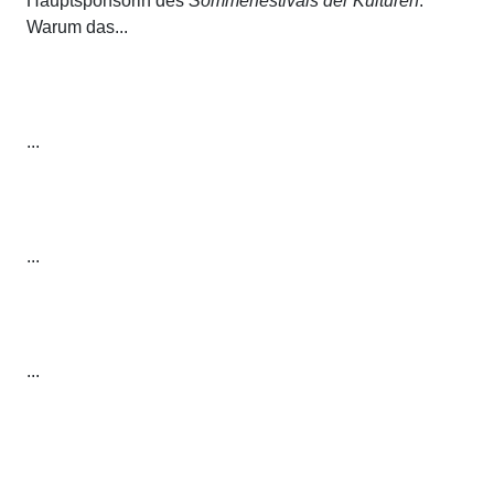
Hauptsponsorin des
Sommerfestivals der Kulturen
.
Warum das...
...
...
...