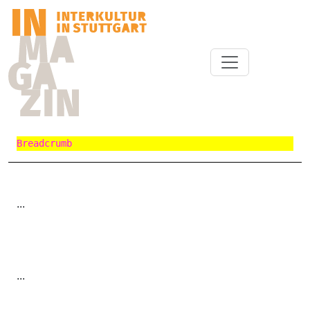
Breadcrumb
...
...