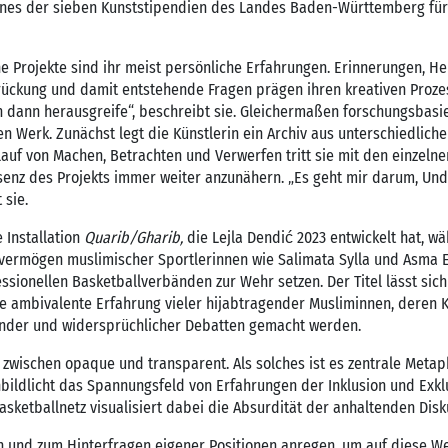
n eines der sieben Kunststipendien des Landes Baden-Württemberg fü
e Projekte sind ihr meist persönliche Erfahrungen. Erinnerungen, Hei
rückung und damit entstehende Fragen prägen ihren kreativen Proze
h dann herausgreife“, beschreibt sie. Gleichermaßen forschungsbasiert
Werk. Zunächst legt die Künstlerin ein Archiv aus unterschiedliche
auf von Machen, Betrachten und Verwerfen tritt sie mit den einzelne
senz des Projekts immer weiter anzunähern. „Es geht mir darum, Und
 sie.
 Installation
Quarib/Gharib,
die Lejla Dendić 2023 entwickelt hat, wä
svermögen muslimischer Sportlerinnen wie Salimata Sylla und Asma 
ssionellen Basketballverbänden zur Wehr setzen. Der Titel lässt sich
ie ambivalente Erfahrung vieler hijabtragender Musliminnen, deren
nder und widersprüchlicher Debatten gemacht werden.
 zwischen opaque und transparent. Als solches ist es zentrale Meta
bildlicht das Spannungsfeld von Erfahrungen der Inklusion und Exkl
sketballnetz visualisiert dabei die Absurdität der anhaltenden Dis
nen und zum Hinterfragen eigener Positionen anregen, um auf diese