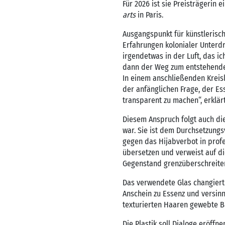
Für 2026 ist sie Preisträgeri
arts
in Paris.
Ausgangspunkt für künstlerisch
Erfahrungen kolonialer Unterd
irgendetwas in der Luft, das ic
dann der Weg zum entstehenden 
In einem anschließenden Kreisl
der anfänglichen Frage, der Es
transparent zu machen“, erklärt
Diesem Anspruch folgt auch die
war. Sie ist dem Durchsetzung
gegen das Hijabverbot in profe
übersetzen und verweist auf d
Gegenstand grenzüberschreite
Das verwendete Glas changiert
Anschein zu Essenz und versinn
texturierten Haaren gewebte Ba
Die Plastik soll Dialoge eröff