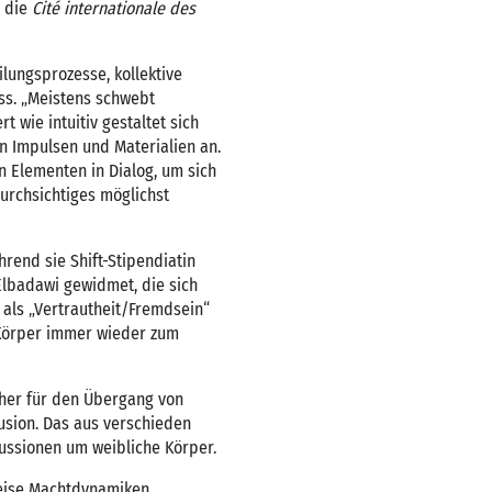
r die
Cité internationale des
lungsprozesse, kollektive
ss. „Meistens schwebt
 wie intuitiv gestaltet sich
n Impulsen und Materialien an.
n Elementen in Dialog, um sich
urchsichtiges möglichst
hrend sie Shift-Stipendiatin
Elbadawi gewidmet, die sich
 als „Vertrautheit/Fremdsein“
 Körper immer wieder zum
pher für den Übergang von
usion. Das aus verschieden
kussionen um weibliche Körper.
 Weise Machtdynamiken