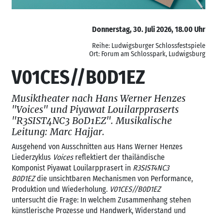
Donnerstag, 30. Juli 2026, 18.00 Uhr
Reihe: Ludwigsburger Schlossfestspiele
Ort: Forum am Schlosspark, Ludwigsburg
V01CES//B0D1EZ
Musiktheater nach Hans Werner Henzes
"Voices" und Piyawat Louilarppraserts
"R3SIST4NC3 B0D1EZ". Musikalische
Leitung: Marc Hajjar.
Ausgehend von Ausschnitten aus Hans Werner Henzes
Liederzyklus
Voices
reflektiert der thailändische
Komponist Piyawat Louilarpprasert in
R3SIST4NC3
B0D1EZ
die unsichtbaren Mechanismen von Performance,
Produktion und Wiederholung.
V01CES//B0D1EZ
untersucht die Frage: In welchem Zusammenhang stehen
künstlerische Prozesse und Handwerk, Widerstand und