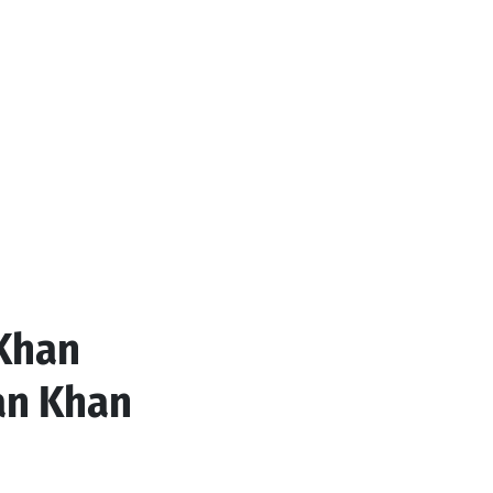
 Khan
ran Khan