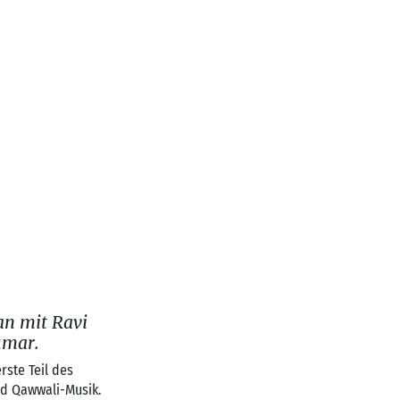
an mit Ravi
umar.
rste Teil des
und Qawwali-Musik.