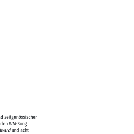
nd zeitgenössischer
̈r den WM-Song
Award
und acht