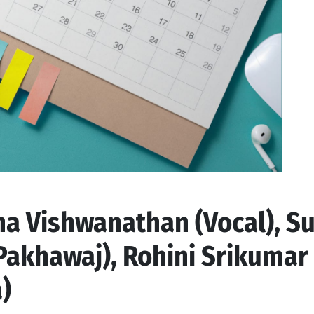
a Vishwanathan (Vocal), S
akhawaj), Rohini Srikumar
)