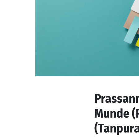
Prassann
Munde (P
(Tanpura