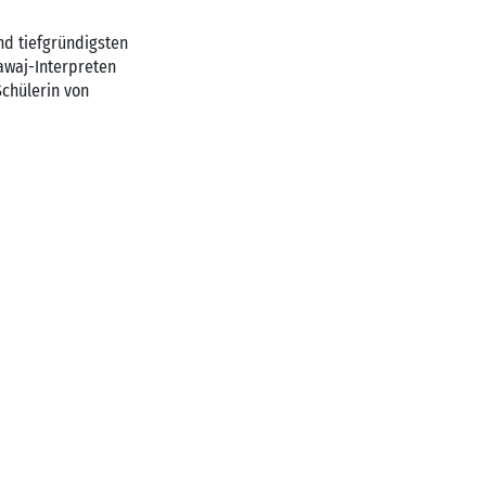
nd tiefgründigsten
awaj-Interpreten
Schülerin von