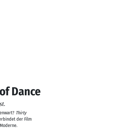
 of Dance
st.
genwart?
Thirty
erbindet der Film
 Moderne.