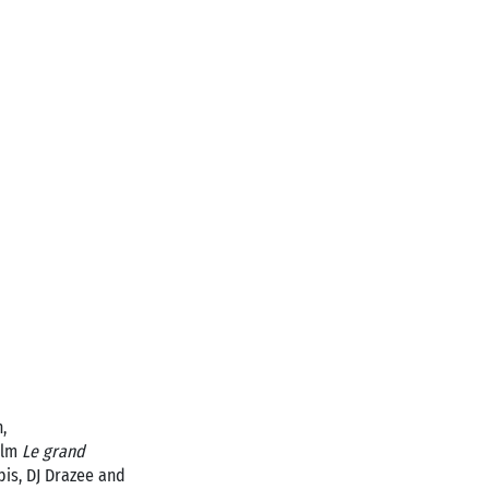
,
ilm
Le grand
pis, DJ Drazee and