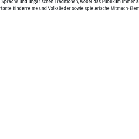
r Sprache und ungarischen Traditionen, wobei das Publikum immer ak
onte Kinderreime und Volkslieder sowie spielerische Mitmach-Elem