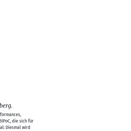
berg.
rformances,
IPoC, die sich für
al: Diesmal
wird