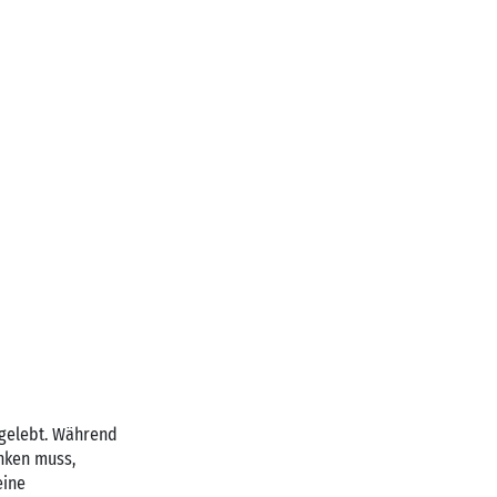
 gelebt. Während
nken muss,
eine