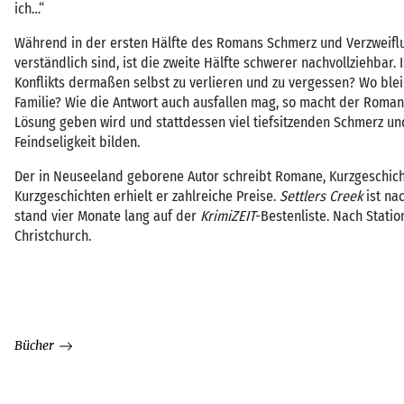
ich…“
Während in der ersten Hälfte des Romans Schmerz und Verzweiflun
verständlich sind, ist die zweite Hälfte schwerer nachvollziehbar.
Konflikts dermaßen selbst zu verlieren und zu vergessen? Wo ble
Familie? Wie die Antwort auch ausfallen mag, so macht der Roman 
Lösung geben wird und stattdessen viel tiefsitzenden Schmerz u
Feindseligkeit bilden.
Der in Neuseeland geborene Autor schreibt Romane, Kurzgeschich
Kurzgeschichten erhielt er zahlreiche Preise.
Settlers Creek
ist na
stand vier Monate lang auf der
KrimiZEIT
-Bestenliste. Nach Statio
Christchurch.
Bücher