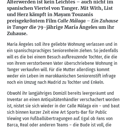
Älterwerden ist kein Leichtes – auch nicht im
spanischen Viertel von Tanger. Mit With, List
und Herz kämpft in Mayam Touzanis
preisgekröntem Film
Calle Málaga – Ein Zuhause
in Tanger
die 79-jährige María Ángeles um ihr
Zuhause.
María Ángeles soll ihre geliebte Wohnung verlassen und in
ein spanischsprachiges Seniorenheim ziehen. So jedenfalls
will es die bei einem Besuch aufkreuzende Tochter, die die
von ihrem verstorbenen Vater überschriebene Wohnung in
Tanger verkaufen will. Für die Mutter allerdings kommt
weder ein Leben im marokkanischen Seniorenstift infrage
noch ein Umzug nach Madrid zu Tochter und Enkeln.
Obwohl ihr langjähriges Domizil bereits leergeräumt und
Inventar an einen Antiquitätenhändler verschachert worden
ist, nistet sie sich wieder in der Calle Málaga ein – und baut
sich binnen kurzer Zeit eine Art Sports-Bar für Public
Viewing von Fußballübertragungen auf. Egal ob Fans von
Barca, Real oder anderen Teams – die Bude ist voll, die