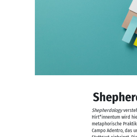
Shepher
Shepherdology
versteh
Hirt*innentum wird hie
metaphorische Praktike
Campo Adentro, das un