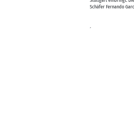
Stuttgart einbringt. 
Schäfer Fernando Garc
´