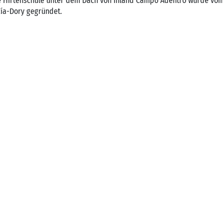
Die Hirtenschule unter dem Dach von Inland Campo Adentro wurde vom
ía-Dory gegründet.