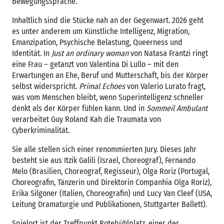
Bewegungssprache.
Inhaltlich sind die Stücke nah an der Gegenwart. 2026 geht
es unter anderem um Künstliche Intelligenz, Migration,
Emanzipation, Psychische Belastung, Queerness und
Identität. In
Just an ordinary woman
von Natasa Frantzi ringt
eine Frau – getanzt von Valentina Di Lullo – mit den
Erwartungen an Ehe, Beruf und Mutterschaft, bis der Körper
selbst widerspricht.
Primal Echoes
von Valerio Lurato fragt,
was vom Menschen bleibt, wenn Superintelligenz schneller
denkt als der Körper fühlen kann. Und in
Sommeil Ambulant
verarbeitet Guy Roland Kah die Traumata von
Cyberkriminalität.
Sie alle stellen sich einer renommierten Jury. Dieses Jahr
besteht sie aus Itzik Galili (Israel, Choreograf), Fernando
Melo (Brasilien, Choreograf, Regisseur), Olga Roriz (Portugal,
Choreografin, Tänzerin und Direktorin Companhia Olga Roriz),
Erika Silgoner (Italien, Choreografin) und Lucy Van Cleef (USA,
Leitung Dramaturgie und Publikationen, Stuttgarter Ballett).
Spielort ist der Treffpunkt Rotebühlplatz, einer der