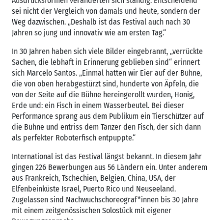
Ausdrucksformen veränderten sich ständig. Entscheidend
sei nicht der Vergleich von damals und heute, sondern der
Weg dazwischen. „Deshalb ist das Festival auch nach 30
Jahren so jung und innovativ wie am ersten Tag.“
In 30 Jahren haben sich viele Bilder eingebrannt, „verrückte
Sachen, die lebhaft in Erinnerung geblieben sind“ erinnert
sich Marcelo Santos. „Einmal hatten wir Eier auf der Bühne,
die von oben herabgestürzt sind, hunderte von Äpfeln, die
von der Seite auf die Bühne hereingerollt wurden, Honig,
Erde und: ein Fisch in einem Wasserbeutel. Bei dieser
Performance sprang aus dem Publikum ein Tierschützer auf
die Bühne und entriss dem Tänzer den Fisch, der sich dann
als perfekter Roboterfisch entpuppte.“
International ist das Festival längst bekannt. In diesem Jahr
gingen 226 Bewerbungen aus 56 Ländern ein. Unter anderem
aus Frankreich, Tschechien, Belgien, China, USA, der
Elfenbeinküste Israel, Puerto Rico und Neuseeland.
Zugelassen sind Nachwuchschoreograf*innen bis 30 Jahre
mit einem zeitgenössischen Solostück mit eigener