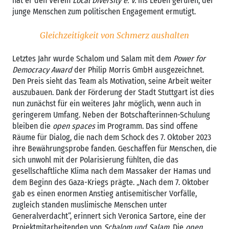
hat er den Verein
Local Diversity e. V.
ins Leben gerufen, der
junge Menschen zum politischen Engagement ermutigt.
Gleichzeitigkeit von Schmerz aushalten
Letztes Jahr wurde Schalom und Salam mit dem
Power for
Democracy Award
der Philip Morris GmbH ausgezeichnet.
Den Preis sieht das Team als Motivation, seine Arbeit weiter
auszubauen. Dank der Förderung der Stadt Stuttgart ist dies
nun zunächst für ein weiteres Jahr möglich, wenn auch in
geringerem Umfang. Neben der Botschafterinnen-Schulung
bleiben die
open spaces
im Programm. Das sind offene
Räume für Dialog, die nach dem Schock des 7. Oktober 2023
ihre Bewährungsprobe fanden. Geschaffen für Menschen, die
sich unwohl mit der Polarisierung fühlten, die das
gesellschaftliche Klima nach dem Massaker der Hamas und
dem Beginn des Gaza-Kriegs prägte. „Nach dem 7. Oktober
gab es einen enormen Anstieg antisemitischer Vorfälle,
zugleich standen muslimische Menschen unter
Generalverdacht“, erinnert sich Veronica Sartore, eine der
Projektmitarbeitenden von
Schalom und Salam.
Die
open