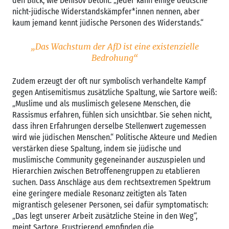
den Blick, wie Denisov betont: „Jeder kann einige deutsche
nicht-jüdische Widerstandskämpfer*innen nennen, aber
kaum jemand kennt jüdische Personen des Widerstands.“
„Das Wachstum der AfD ist eine existenzielle
Bedrohung“
Zudem erzeugt der oft nur symbolisch verhandelte Kampf
gegen Antisemitismus zusätzliche Spaltung, wie Sartore weiß:
„Muslime und als muslimisch gelesene Menschen, die
Rassismus erfahren, fühlen sich unsichtbar. Sie sehen nicht,
dass ihren Erfahrungen derselbe Stellenwert zugemessen
wird wie jüdischen Menschen.“ Politische Akteure und Medien
verstärken diese Spaltung, indem sie jüdische und
muslimische Community gegeneinander auszuspielen und
Hierarchien zwischen Betroffenengruppen zu etablieren
suchen. Dass Anschläge aus dem rechtsextremen Spektrum
eine geringere mediale Resonanz zeitigten als Taten
migrantisch gelesener Personen, sei dafür symptomatisch:
„Das legt unserer Arbeit zusätzliche Steine in den Weg“,
meint Sartore. Frustrierend empfinden die