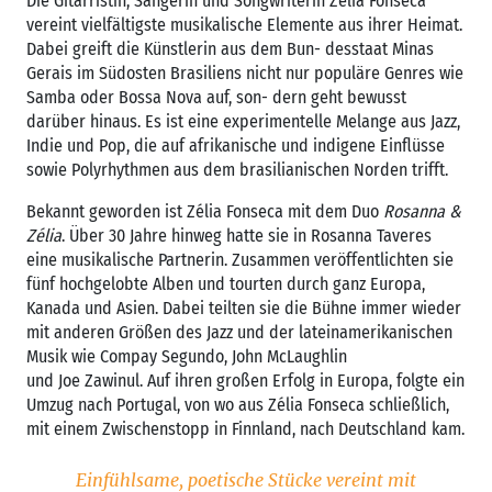
Die Gitarristin, Sängerin und Songwriterin Zélia Fonseca
vereint vielfältigste musikalische Elemente aus ihrer Heimat.
Dabei greift die Künstlerin aus dem Bun- desstaat Minas
Gerais im Südosten Brasiliens nicht nur populäre Genres wie
Samba oder Bossa Nova auf, son- dern geht bewusst
darüber hinaus. Es ist eine experimentelle Melange aus Jazz,
Indie und Pop, die auf afrikanische und indigene Einflüsse
sowie Polyrhythmen aus dem brasilianischen Norden trifft.
Bekannt geworden ist Zélia Fonseca mit dem Duo
Rosanna &
Zélia
. Über 30 Jahre hinweg hatte sie in Rosanna Taveres
eine musikalische Partnerin. Zusammen veröffentlichten sie
fünf hochgelobte Alben und tourten durch ganz Europa,
Kanada und Asien. Dabei teilten sie die Bühne immer wieder
mit anderen Größen des Jazz und der lateinamerikanischen
Musik wie Compay Segundo, John McLaughlin
und Joe Zawinul. Auf ihren großen Erfolg in Europa, folgte ein
Umzug nach Portugal, von wo aus Zélia Fonseca schließlich,
mit einem Zwischenstopp in Finnland, nach Deutschland kam.
Einfühlsame, poetische Stücke vereint mit