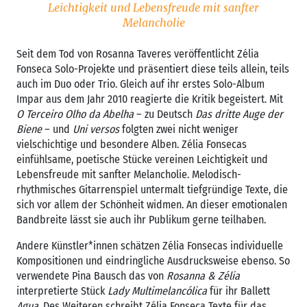
Leichtigkeit und Lebensfreude mit sanfter
Melancholie
Seit dem Tod von Rosanna Taveres veröffentlicht Zélia
Fonseca Solo-Projekte und präsentiert diese teils allein, teils
auch im Duo oder Trio. Gleich auf ihr erstes Solo-Album
Impar aus dem Jahr 2010 reagierte die Kritik begeistert. Mit
O Terceiro Olho da Abelha
– zu Deutsch
Das dritte Auge der
Biene
– und
Uni versos
folgten zwei nicht weniger
vielschichtige und besondere Alben. Zélia Fonsecas
einfühlsame, poetische Stücke vereinen Leichtigkeit und
Lebensfreude mit sanfter Melancholie. Melodisch-
rhythmisches Gitarrenspiel untermalt tiefgründige Texte, die
sich vor allem der Schönheit widmen. An dieser emotionalen
Bandbreite lässt sie auch ihr Publikum gerne teilhaben.
Andere Künstler*innen schätzen Zélia Fonsecas individuelle
Kompositionen und eindringliche Ausdrucksweise ebenso. So
verwendete Pina Bausch das von
Rosanna & Zélia
interpretierte Stück
Lady Multimelancólica
für ihr Ballett
Agua
. Des Weiteren schreibt Zélia Fonseca Texte für das