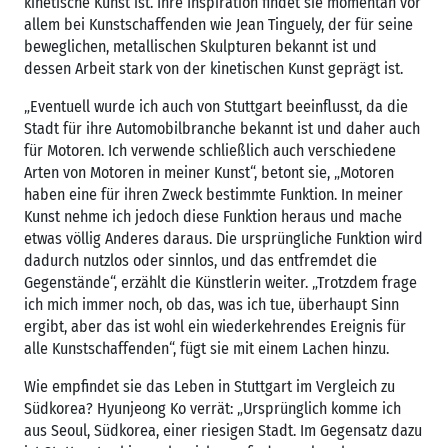
kinetische Kunst ist. Ihre Inspiration findet sie momentan vor
allem bei Kunstschaffenden wie Jean Tinguely, der für seine
beweglichen, metallischen Skulpturen bekannt ist und
dessen Arbeit stark von der kinetischen Kunst geprägt ist.
„Eventuell wurde ich auch von Stuttgart beeinflusst, da die
Stadt für ihre Automobilbranche bekannt ist und daher auch
für Motoren. Ich verwende schließlich auch verschiedene
Arten von Motoren in meiner Kunst“, betont sie, „Motoren
haben eine für ihren Zweck bestimmte Funktion. In meiner
Kunst nehme ich jedoch diese Funktion heraus und mache
etwas völlig Anderes daraus. Die ursprüngliche Funktion wird
dadurch nutzlos oder sinnlos, und das entfremdet die
Gegenstände“, erzählt die Künstlerin weiter. „Trotzdem frage
ich mich immer noch, ob das, was ich tue, überhaupt Sinn
ergibt, aber das ist wohl ein wiederkehrendes Ereignis für
alle Kunstschaffenden“, fügt sie mit einem Lachen hinzu.
Wie empfindet sie das Leben in Stuttgart im Vergleich zu
Südkorea? Hyunjeong Ko verrät: „Ursprünglich komme ich
aus Seoul, Südkorea, einer riesigen Stadt. Im Gegensatz dazu