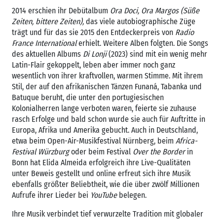
2014 erschien ihr Debütalbum
Ora Doci, Ora Margos
(Süße
Zeiten, bittere Zeiten),
das viele autobiographische Züge
trägt und für das sie 2015 den Entdeckerpreis von
Radio
France International
erhielt. Weitere Alben folgten. Die Songs
des aktuellen Albums
Di Lonji
(2023) sind mit ein wenig mehr
Latin-Flair gekoppelt, leben aber immer noch ganz
wesentlich von ihrer kraftvollen, warmen Stimme. Mit ihrem
Stil, der auf den afrikanischen Tänzen Funaná, Tabanka und
Batuque beruht, die unter den portugiesischen
Kolonialherren lange verboten waren, feierte sie zuhause
rasch Erfolge und bald schon wurde sie auch für Auftritte in
Europa, Afrika und Amerika gebucht. Auch in Deutschland,
etwa beim Open-Air-Musikfestival Nürnberg, beim
Africa-
Festival Würzburg
oder beim Festival
Over the Border
in
Bonn hat Elida Almeida erfolgreich ihre Live-Qualitäten
unter Beweis gestellt und online erfreut sich ihre Musik
ebenfalls größter Beliebtheit, wie die über zwölf Millionen
Aufrufe ihrer Lieder bei
YouTube
belegen.
Ihre Musik verbindet tief verwurzelte Tradition mit globaler