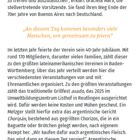
zu treffen und auszutauschen“, erklärt Graciela Marx, die
stellvertretende Vorsitzende. Sie fand ihren Weg Ende der
70er Jahre von Buenos Aires nach Deutschland.
„An diesem Tag kommen besonders viele
Menschen, um gemeinsam zu feiern“
Im letzten Jahr feierte der Verein sein 40-Jahr-Jubiläum. Mit
rund 170 Mitgliedern, darunter vielen Familien, zählt dieser
zu den größten lateinamerikanischen Vereinen in Baden-
Württemberg. Über das Jahr verteilt werden hier die
verschiedensten Veranstaltungen von und mit
Ehrenamtlichen organisiert. Zu den größten Veranstaltungen
zählt das traditionelle Grillfest
asado
, das 2025 im
Umweltbildungszentrum Listhof in Reutlingen ausgerichtet
wird. Dafür werden keine Kosten und Mühen gescheut. Ein
Metzger stellt hierfür extra das argentinische Gericht
Choripán
, bestehend aus gegrillten Chorizos, die in ein
Baguette oder Brötchen gelegt werden, nach eigenem
Rezept her. „Wir kaufen dafür auch argentinisches Fleisch.
Das wird dann an diesem Tag serviert“. Argentinische