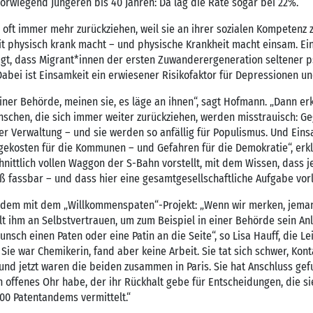
orwiegend Jüngeren bis 40 Jahren: Da lag die Rate sogar bei 22%.“
oft immer mehr zurückziehen, weil sie an ihrer sozialen Kompetenz zwei
it physisch krank macht – und physische Krankheit macht einsam. Ein
gt, dass Migrant*innen der ersten Zuwanderergeneration seltener ps
bei ist Einsamkeit ein erwiesener Risikofaktor für Depressionen u
ner Behörde, meinen sie, es läge an ihnen“, sagt Hofmann. „Dann erkl
chen, die sich immer weiter zurückziehen, werden misstrauisch: Gege
der Verwaltung – und sie werden so anfällig für Populismus. Und Ein
gekosten für die Kommunen – und Gefahren für die Demokratie“, erkl
nittlich vollen Waggon der S-Bahn vorstellt, mit dem Wissen, dass 
aß fassbar – und dass hier eine gesamtgesellschaftliche Aufgabe vorl
dem mit dem „Willkommenspaten“-Projekt: „Wenn wir merken, jeman
 ihm an Selbstvertrauen, um zum Beispiel in einer Behörde sein Anl
nsch einen Paten oder eine Patin an die Seite“, so Lisa Hauff, die Lei
Sie war Chemikerin, fand aber keine Arbeit. Sie tat sich schwer, Konta
e und jetzt waren die beiden zusammen in Paris. Sie hat Anschluss ge
n offenes Ohr habe, der ihr Rückhalt gebe für Entscheidungen, die si
300 Patentandems vermittelt.“