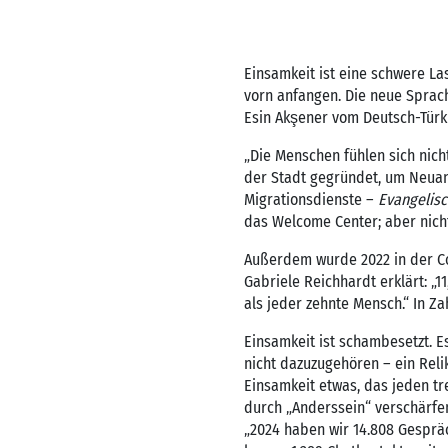
Einsamkeit ist eine schwere Las
vorn anfangen. Die neue Sprache
Esin Akşener vom Deutsch-Tür
„Die Menschen fühlen sich nic
der Stadt gegründet, um Neuan
Migrationsdienste –
Evangelisc
das Welcome Center; aber nich
Außerdem wurde 2022 in der C
Gabriele Reichhardt erklärt: „
als jeder zehnte Mensch.“ In Za
Einsamkeit ist schambesetzt. Es
nicht dazuzugehören – ein Rel
Einsamkeit etwas, das jeden tr
durch „Anderssein“ verschärfe
„2024 haben wir 14.808 Gesprä