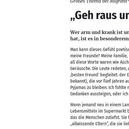
Großes Thema bei Migrant
„Geh raus u
Wer arm und krank ist und
hat, ist es in besondere
Man kann dieses Gefühl poetis
meine Freunde? Meine Familie, 
all diese Worte waren wie Asch
Geräusche. Die Leute redeten,
,besten Freund‘ begleitet: der
bekannt), die vor fünf Jahren 
Pyjamas zu bleiben. Ich fühlte
Gedanken aussteigen, oder ich 
Wenn jemand neu in einem Land 
Lebensmitteln im Supermarkt b
das die Menschen zutiefst. Sie
„allwissende Eltern“, die sie l