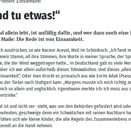
*innen: Einsamkeit
nd tu etwas!“
 allein lebt, ist anfällig dafür, und wer dazu noch ein
m Maße: Die Rede ist von Einsamkeit.
ch ausdrücken, so wie Naceur Aceval, Weil im Schönbuch: „Ich fand 
mein Stamm, all ihre Stimmen, ihre Worte in meiner Sprache, der S
e, die der Wind weggetragen hatte… In Deutschland gab es viele Mens
 aber ich war allein außerhalb dieses Tohuwabohus. Und dieses ,alle
 Einsamkeit“. Oder man drückt es prosaisch aus wie Evrim Adak (Pse
aus der Türkei nach Stuttgart kam: „Morgens musste ich mich richtig z
 mich so allein und unglücklich. Irgendwann merkte ich: Ich muss aus
ertrinke.“
ist und nicht ver- steht, was von den Behörden gefordert wird ode
edeuten, geschweige denn ein Schwätzchen mit seinen Nachbarn ha
 fühlen sich wie kleine Kinder, die alle Regeln des Zusammenlebens 
iebevoll an die Hand nehmen.