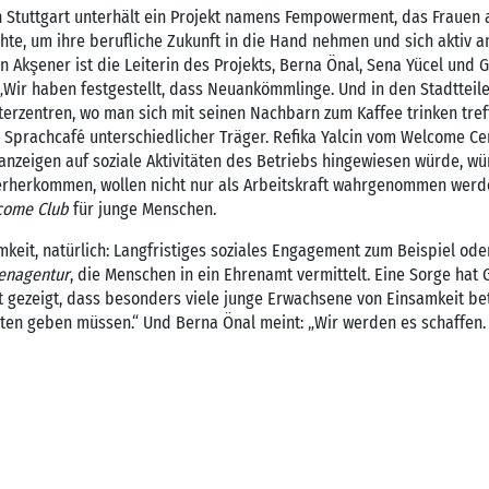
 Stuttgart unterhält ein Projekt namens Fempowerment, das Frauen au
̈chte, um ihre berufliche Zukunft in die Hand nehmen und sich aktiv 
in Akşener ist die Leiterin des Projekts, Berna Önal, Sena Yücel und
„Wir haben festgestellt, dass Neuankömmlinge. Und in den Stadtteile
terzentren, wo man sich mit seinen Nachbarn zum Kaffee trinken treff
 Sprachcafé unterschiedlicher Träger. Refika Yalcin vom Welcome Cen
zeigen auf soziale Aktivitäten des Betriebs hingewiesen würde, würd
 hierherkommen, wollen nicht nur als Arbeitskraft wahrgenommen werd
come Club
für junge Menschen.
keit, natürlich: Langfristiges soziales Engagement zum Beispiel ode
genagentur
, die Menschen in ein Ehrenamt vermittelt. Eine Sorge hat
gezeigt, dass besonders viele junge Erwachsene von Einsamkeit betr
en geben müssen.“ Und Berna Önal meint: „Wir werden es schaffen.