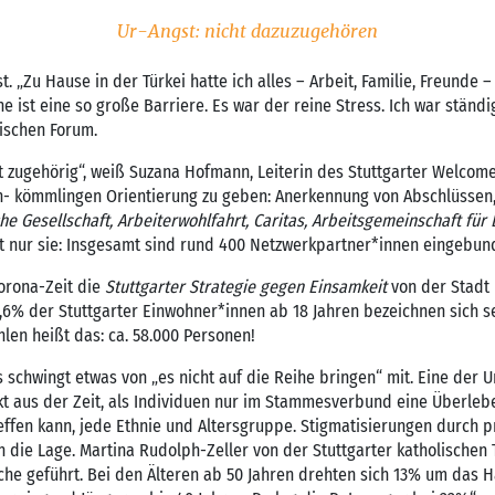
Ur-Angst: nicht dazuzugehören
t. „Zu Hause in der Türkei hatte ich alles – Arbeit, Familie, Freunde 
 ist eine so große Barriere. Es war der reine Stress. Ich war ständ
kischen Forum.
ht zugehörig“, weiß Suzana Hofmann, Leiterin des Stuttgarter Welcom
- kömmlingen Orientierung zu geben: Anerkennung von Abschlüssen, W
he Gesellschaft, Arbeiterwohlfahrt, Caritas, Arbeitsgemeinschaft für 
t nur sie: Insgesamt sind rund 400 Netzwerkpartner*innen eingebun
orona-Zeit die
Stuttgarter Strategie gegen Einsamkeit
von der Stadt 
11,6% der Stuttgarter Einwohner*innen ab 18 Jahren bezeichnen sich s
hlen heißt das: ca. 58.000 Personen!
 schwingt etwas von „es nicht auf die Reihe bringen“ mit. Eine der Ur
ikt aus der Zeit, als Individuen nur im Stammesverbund eine Überleb
effen kann, jede Ethnie und Altersgruppe. Stigmatisierungen durch p
n die Lage. Martina Rudolph-Zeller von der Stuttgarter katholischen 
che geführt. Bei den Älteren ab 50 Jahren drehten sich 13% um das