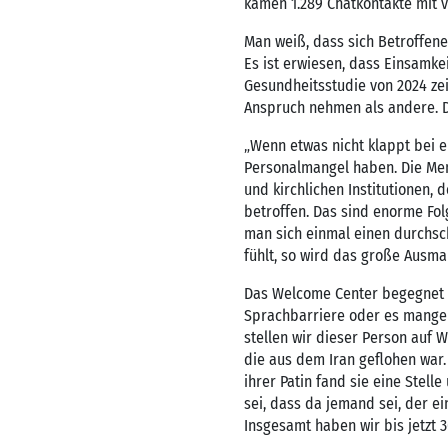
kamen 1.289 Chatkontakte mit v
Man weiß, dass sich Betroffene 
Es ist erwiesen, dass Einsamke
Gesundheitsstudie von 2024 zei
Anspruch nehmen als andere. Da
„Wenn etwas nicht klappt bei ei
Personalmangel haben. Die Mens
und kirchlichen Institutionen, 
betroffen. Das sind enorme Fol
man sich einmal einen durchsch
fühlt, so wird das große Ausm
Das Welcome Center begegnet 
Sprachbarriere oder es mangelt
stellen wir dieser Person auf Wu
die aus dem Iran geflohen war. 
ihrer Patin fand sie eine Stell
sei, dass da jemand sei, der ei
Insgesamt haben wir bis jetzt 