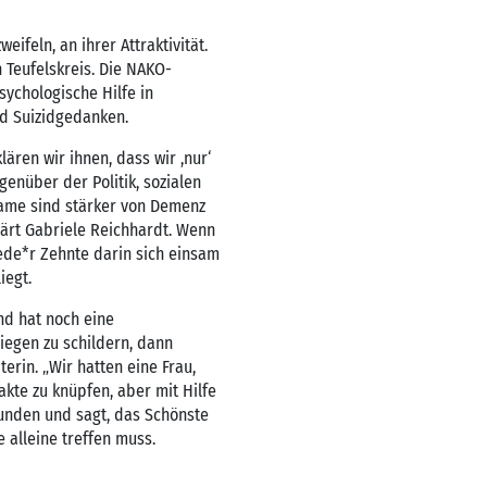
feln, an ihrer Attraktivität.
 Teufelskreis. Die NAKO-
ychologische Hilfe in
nd Suizidgedanken.
ären wir ihnen, dass wir ,nur‘
nüber der Politik, sozialen
same sind stärker von Demenz
ärt Gabriele Reichhardt. Wenn
jede*r Zehnte darin sich einsam
iegt.
d hat noch eine
iegen zu schildern, dann
terin. „Wir hatten eine Frau,
kte zu knüpfen, aber mit Hilfe
funden und sagt, das Schönste
e alleine treffen muss.