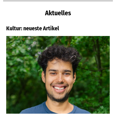
Shammi Singh – Dokumentarfilmer und
Yogalehrer
„Erst als Erwachsener habe ich meine
indische Seite entdeckt“
Von Kommunalpolitik über Marketing und Filmemacher bis
hin zum Yogalehrer: Der 38-Jährige Shammi Singh hat schon
einiges au
...