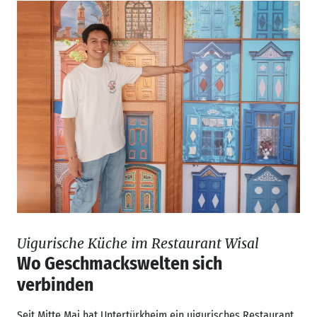
Uigurische Küche im Restaurant Wisal
Wo Geschmackswelten sich
verbinden
Seit Mitte Mai hat Untertürkheim ein uigurisches Restaurant,
das Wisal. Zeit, ihm einen Besuch abzustatten und eine
Kostprob
...
Umfrage IN MAGAZIN
„Was wollt Ihr lesen?“