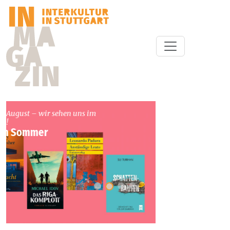
Liebe Leser*innen ...
"Überleben können wir nur, wenn
nationale Interessen hintenangestellt
Aktuelles
werden ..."
Kultur: neueste Artikel