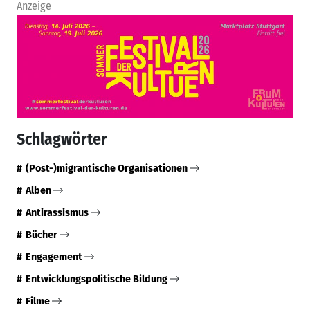
(Post-)migrantische Organisationen
Alben
Antirassismus
Bücher
Engagement
Entwicklungspolitische Bildung
Filme
Gastro
Handel
Menschen
Migration
Nachgefragt
Politik
Soziales