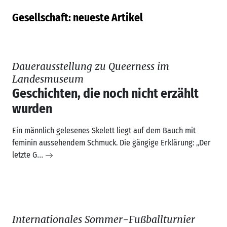
wurden
Ein männlich gelesenes Skelett liegt auf dem Bauch mit
feminin aussehendem Schmuck. Die gängige Erklärung: „Der
letzte G
...
Internationales Sommer-Fußballturnier
„Fußball ist nicht nur ein Sport,
sondern ein Lebensweg“
Am 4. Juli 2026 richten mehrere (post-)migrantische,
spanischsprachige Vereine ein
Internationales Sommer-
Fußballturnier
bei
...